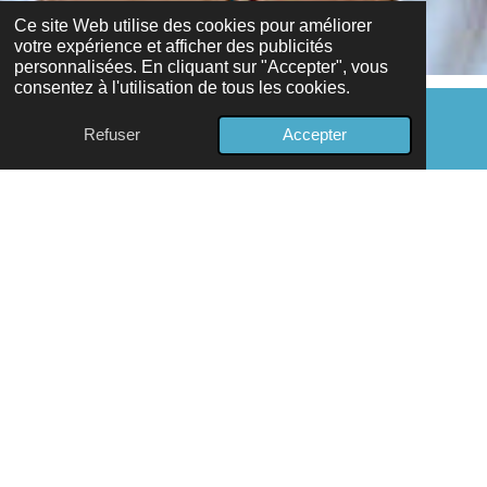
Ce site Web utilise des cookies pour améliorer
votre expérience et afficher des publicités
personnalisées. En cliquant sur "Accepter", vous
consentez à l'utilisation de tous les cookies.
Gynécologie bien-
Refuser
Accepter
E-mail
Carte
être
INDIBA
avec
INDIBA offre des résultats rapides et efficaces dans le
traitement des symptômes vaginaux, urinaires ou de la
ménopause.
INDIBA peut être utilisé avec la thérapie manuelle et
l’exercice. En réduisant la douleur, en augmentant le flux
sanguin et en détendant les tissus musculaires, INDIBA peut